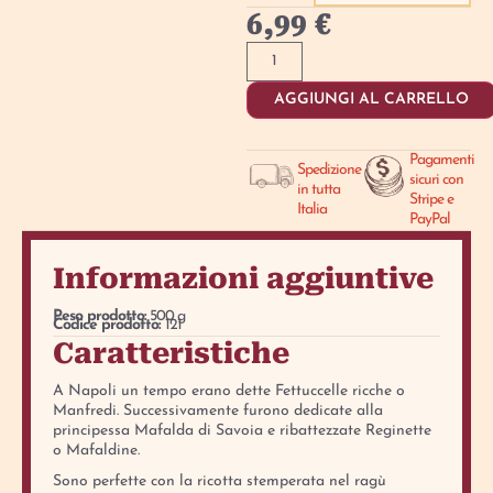
6,99
€
AGGIUNGI AL CARRELLO
Pagamenti
Spedizione
sicuri con
in tutta
Stripe e
Italia
PayPal
Informazioni aggiuntive
Peso prodotto:
500 g
Codice prodotto:
121
Caratteristiche
A Napoli un tempo erano dette Fettuccelle ricche o
Manfredi. Successivamente furono dedicate alla
principessa Mafalda di Savoia e ribattezzate Reginette
o Mafaldine.
Sono perfette con la ricotta stemperata nel ragù