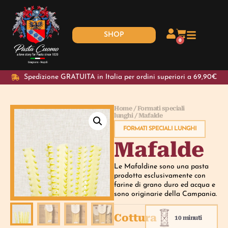
SHOP
0
Spedizione GRATUITA in Italia per ordini superiori a 69,90€
Home
/
Formati speciali
lunghi
/ Mafalde
FORMATI SPECIALI LUNGHI
Mafalde
Le Mafaldine sono una pasta
prodotta esclusivamente con
farine di grano duro ed acqua e
sono originarie della Campania.
Cottura
10 minuti