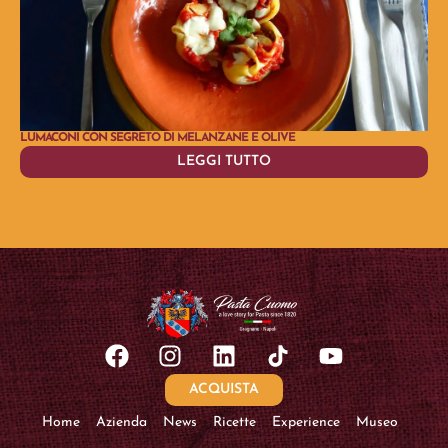
LUMACONI CON SEGRETO DI MELANZANE E OLIVE
MEZ
LEGGI TUTTO
ACQUISTA
Home
Azienda
News
Ricette
Experience
Museo