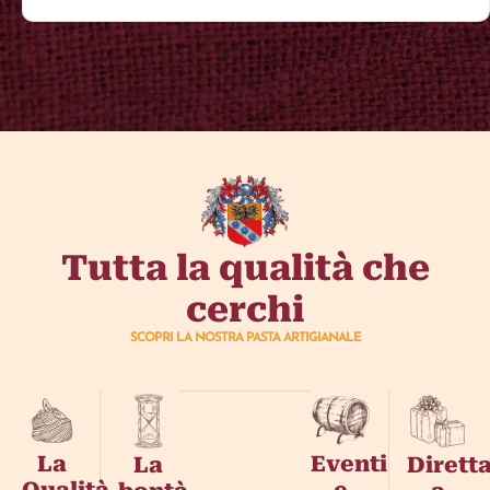
Tutta la qualità che
cerchi
SCOPRI LA NOSTRA PASTA ARTIGIANALE
La
Eventi
La
Dirett