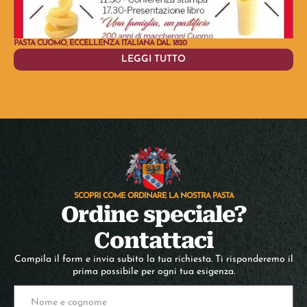
PASTA CUOMO, ECCELLENZA ITALIANA DAL 1820
AMA
LEGGI TUTTO
SCOPRI COME ORDINARE LA NOSTRA PASTA
Ordine speciale?
Contattaci
Compila il form e invia subito la tua richiesta. Ti risponderemo il
prima possibile per ogni tua esigenza.