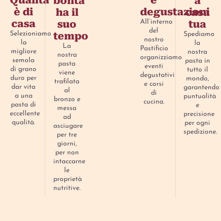
Qualità
e
bontà
a
è di
degustazioni
ha il
casa
casa
suo
tua
All’interno
del
tempo
Selezioniamo
Spediamo
nostro
la
la
La
Pastificio
migliore
nostra
nostra
organizziamo
semola
pasta in
pasta
eventi
di grano
tutto il
viene
degustativi
duro per
mondo,
trafilata
e corsi
dar vita
garantendo
al
di
a una
puntualità
bronzo e
cucina.
pasta di
e
messa
eccellente
precisione
ad
qualità.
per ogni
asciugare
spedizione.
per tre
giorni,
per non
intaccarne
le
proprietà
nutritive.