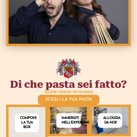
Di che pasta sei fatto?
SCOPRI I NOSTRI TIPI DI PASTA
SCEGLI LA TUA PASTA
COMPONI
IMMERGITI
ALLOGGIA
LA TUA
NELL'EXPERIENCE
DA NOI!
BOX